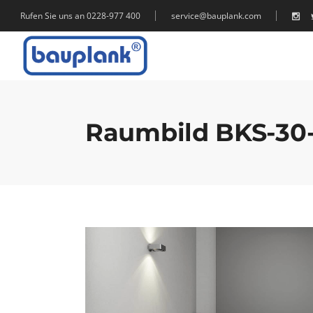
Rufen Sie uns an 0228-977 400
service@bauplank.com
Raumbild BKS-30