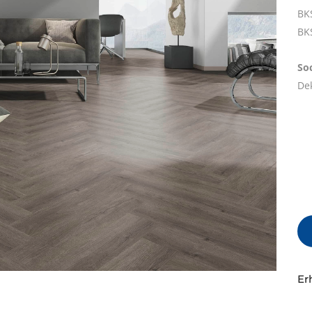
BK
BK
Soc
De
rreichen Sie uns
Beiträge
Flächenb
 Partner
BKS-30-
tz Baukunst GmbH
assenstraße 14 – 18
 Bonn
f: 0228 – 977 400
Raumbil
llung: 0228 – 977 40 47
BKS-30-
Erh
ce@bauplank.com