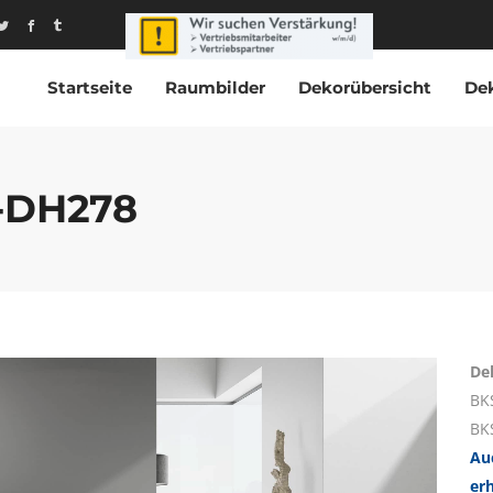
Startseite
Raumbilder
Dekorübersicht
De
-DH278
De
BK
BK
Au
er