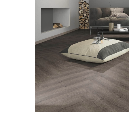
Unser Partner
So e
Unser in Bonn ansässiger Partner
Unser
und Lieferant berät Sie gern in
Schmi
Fragen Bodenbeläge. Rufen Sie uns
Windg
an oder schreiben Sie uns eine E-
53229
Mail. Wir helfen Ihnen gern, den
Verkau
besten Boden für Sie zu finden.
Ausste
servi