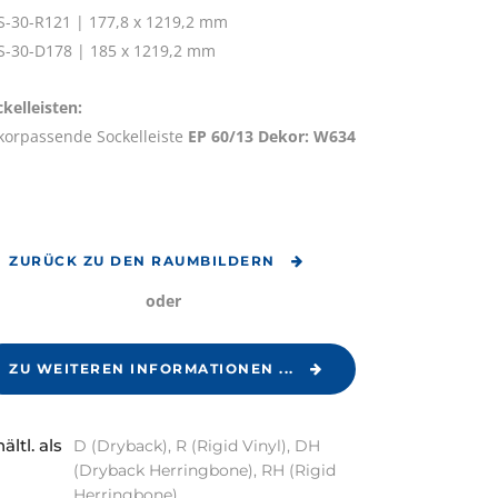
S-30-R121 | 177,8 x 1219,2 mm
S-30-D178 | 185 x 1219,2 mm
kelleisten:
korpassende Sockelleiste
EP 60/13 Dekor: W634
Datenschutzeinstellungen
ZURÜCK ZU DEN RAUMBILDERN
Privatsphäre-Einstellungen
ild
oder
ändern
R123
Historie der Privatsphäre-
ZU WEITEREN INFORMATIONEN ...
Einstellungen
d
Einwilligungen widerrufen
R123
ältl. als
D (Dryback), R (Rigid Vinyl), DH
(Dryback Herringbone), RH (Rigid
Herringbone)