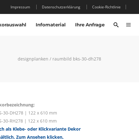
Impressum
Datenschutzerklärung
Cookie-Richtlinie
korauswahl
Infomaterial
Ihre Anfrage
designplanken
/
raumbild bks-30-dh278
korbezeichnung:
S-30-DH278 | 122 x 610 mm
S-30-RH278 | 122 x 610 mm
ch als Klebe- oder Klickvariante Dekor
hältlich. Zum Ansehen klicken,