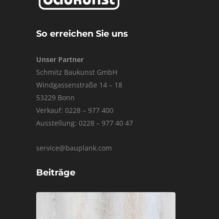
So erreichen Sie uns
Unser Partner
Schmitz Baukunst GmbH
Windgassenstraße 14 – 18
53229 Bonn
Verkauf: 0228 – 977 400
Ausstellung: 0228 – 977 40 47
service@bauplank.com
Beiträge