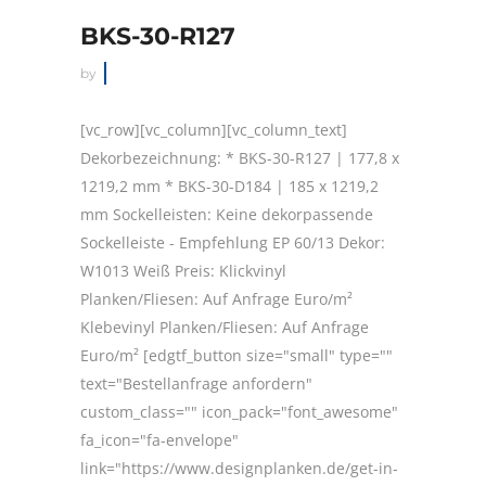
BKS-30-R127
by
[vc_row][vc_column][vc_column_text]
Dekorbezeichnung: * BKS-30-R127 | 177,8 x
1219,2 mm * BKS-30-D184 | 185 x 1219,2
mm Sockelleisten: Keine dekorpassende
Sockelleiste - Empfehlung EP 60/13 Dekor:
W1013 Weiß Preis: Klickvinyl
Planken/Fliesen: Auf Anfrage Euro/m²
Klebevinyl Planken/Fliesen: Auf Anfrage
Euro/m² [edgtf_button size="small" type=""
text="Bestellanfrage anfordern"
custom_class="" icon_pack="font_awesome"
fa_icon="fa-envelope"
link="https://www.designplanken.de/get-in-