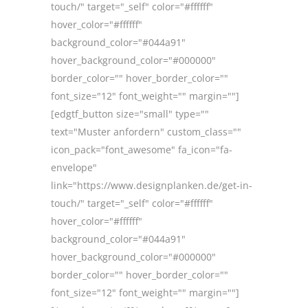
touch/" target="_self" color="#ffffff"
hover_color="#ffffff"
background_color="#044a91"
hover_background_color="#000000"
border_color="" hover_border_color=""
font_size="12" font_weight="" margin=""]
[edgtf_button size="small" type=""
text="Muster anfordern" custom_class=""
icon_pack="font_awesome" fa_icon="fa-
envelope"
link="https://www.designplanken.de/get-in-
touch/" target="_self" color="#ffffff"
hover_color="#ffffff"
background_color="#044a91"
hover_background_color="#000000"
border_color="" hover_border_color=""
font_size="12" font_weight="" margin=""]