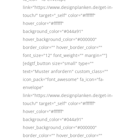
link="https://www.designplanken.de/get-in-
touch/" target="_self" color="#ffffff"
hover_color="#ffffff"
background_color="#044a91"
hover_background_color="#000000"
border_color="" hover_border_color=""
font_size="12" font_weight="" margin=""]
[edgtf_button size="small" type=""
text="Muster anfordern" custom_class=""
icon_pack="font_awesome" fa_icon="fa-
envelope"
link="https://www.designplanken.de/get-in-
touch/" target="_self" color="#ffffff"
hover_color="#ffffff"
background_color="#044a91"
hover_background_color="#000000"
border_color="" hover_border_color=""