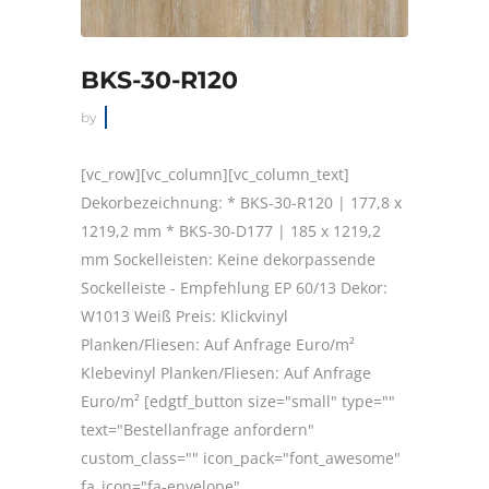
BKS-30-R120
by
[vc_row][vc_column][vc_column_text]
Dekorbezeichnung: * BKS-30-R120 | 177,8 x
1219,2 mm * BKS-30-D177 | 185 x 1219,2
mm Sockelleisten: Keine dekorpassende
Sockelleiste - Empfehlung EP 60/13 Dekor:
W1013 Weiß Preis: Klickvinyl
Planken/Fliesen: Auf Anfrage Euro/m²
Klebevinyl Planken/Fliesen: Auf Anfrage
Euro/m² [edgtf_button size="small" type=""
text="Bestellanfrage anfordern"
custom_class="" icon_pack="font_awesome"
fa_icon="fa-envelope"