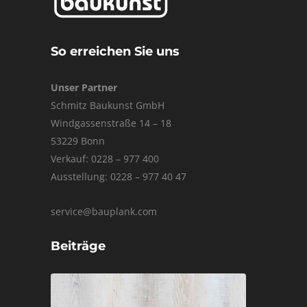
So erreichen Sie uns
Unser Partner
Schmitz Baukunst GmbH
Windgassenstraße 14 – 18
53229 Bonn
Verkauf: 0228 – 977 400
Ausstellung: 0228 – 977 40 47
service@bauplank.com
Beiträge